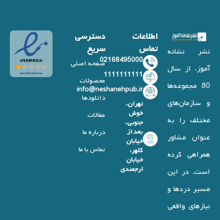
اطلاعات
دسترسی
تماس
سریع
نشر نشانه
02168495000
صفحه اصلی
آموز، از سال
1111111111
محصولات
80 مجموعه‌ها
info@neshanehpub.ir
دانلودها
و سازمان‌های
تهران،
خوش
مقالات
مختلف را به
جنوبی،
بعد از
درباره ما
عنوان مشاور
خیابان
تماس با ما
کلهر،
همراهی کرده
خیابان
ارجمندی
است. در این
مسیر دردها و
نیازهای واقعی