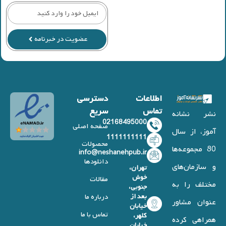
عضویت در خبرنامه
اطلاعات
دسترسی
تماس
سریع
نشر نشانه
02168495000
صفحه اصلی
آموز، از سال
1111111111
محصولات
80 مجموعه‌ها
info@neshanehpub.ir
دانلودها
و سازمان‌های
تهران،
خوش
مقالات
مختلف را به
جنوبی،
بعد از
درباره ما
عنوان مشاور
خیابان
تماس با ما
کلهر،
همراهی کرده
خیابان