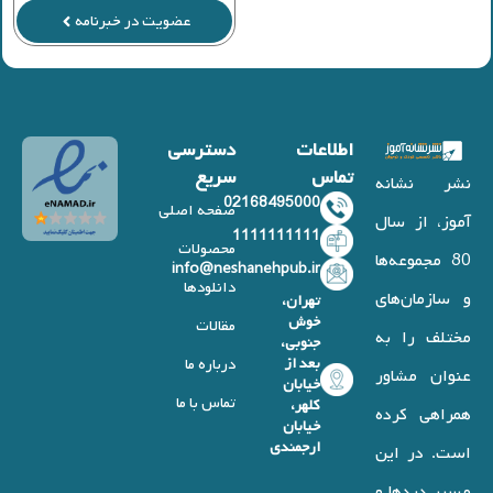
عضویت در خبرنامه
اطلاعات
دسترسی
تماس
سریع
نشر نشانه
02168495000
صفحه اصلی
آموز، از سال
1111111111
محصولات
80 مجموعه‌ها
info@neshanehpub.ir
دانلودها
و سازمان‌های
تهران،
خوش
مقالات
مختلف را به
جنوبی،
بعد از
درباره ما
عنوان مشاور
خیابان
تماس با ما
کلهر،
همراهی کرده
خیابان
ارجمندی
است. در این
مسیر دردها و