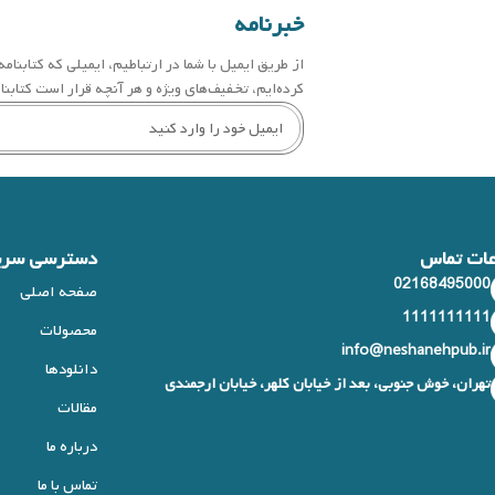
خبرنامه
از طریق ایمیل با شما در ارتباطیم، ایمیلی که کتابنا
کرده‌ایم، تخفیف‌های ویژه و هر آنچه قرار است کتابنام
عات تماس
دسترسی سری
02168495000
صفحه اصلی
1111111111
محصولات
info@neshanehpub.ir
دانلودها
تهران، خوش جنوبی، بعد از خیابان کلهر، خیابان ارجمندی
مقالات
درباره ما
تماس با ما