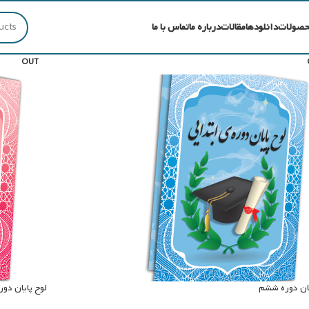
12
9
Show
حصولات
دانلودها
مقالات
درباره ما
تماس با ما
SOLD
OUT
یان دوره ششم
لوح پایان دو