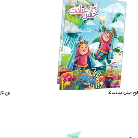
لوح جشن عبادت 2
لوح کا