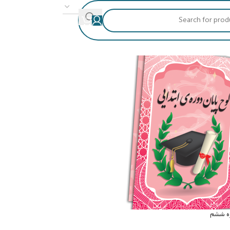
24
18
ره ششم