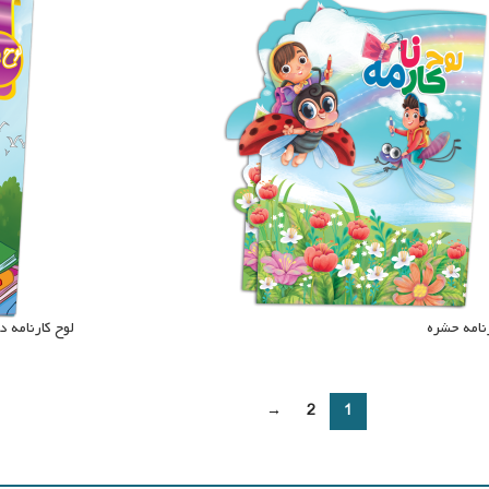
رنامه حشره
لوح کارنامه د
→
2
1